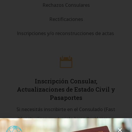
Rechazos Consulares
Rectificaciones
Inscripciones y/o reconstrucciones de actas

Inscripción Consular,
Actualizaciones de Estado Civil y
Pasaportes
Si necesitás inscribirte en el Consulado (Fast
It), actualizar que tuviste hijos (biológicos o
adoptivos), contrajiste matrimonio, te