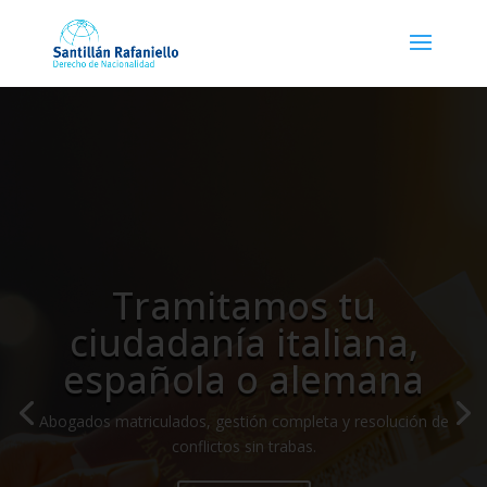
Tramitamos tu
ciudadanía italiana,
española o alemana
Abogados matriculados, gestión completa y resolución de
conflictos sin trabas.