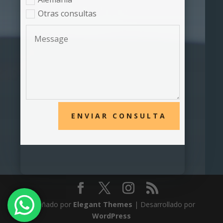
Otras consultas
ENVIAR CONSULTA
Diseñado por
Elegant Themes
| Desarrollado por
WordPress